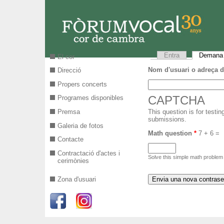
Vés al contingut
Entra
Demana 
Pestanyes
El cor
Nom d'usuari o adreça d
Direcció
Propers concerts
CAPTCHA
Programes disponibles
Premsa
This question is for test
submissions.
Galeria de fotos
Math question
*
7 + 6 =
Contacte
Contractació d'actes i
Solve this simple math problem a
cerimònies
Zona d'usuari